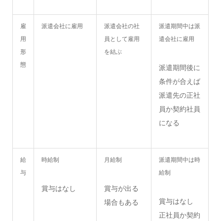
雇
派遣会社に雇用
派遣会社の社
派遣期間中は派
用
員として雇用
遣会社に雇用
形
を結ぶ
態
派遣期間後に
条件が合えば
派遣先の正社
員か契約社員
になる
給
時給制
月給制
派遣期間中は時
与
給制
賞与はなし
賞与が出る
賞与はなし
場合もある
正社員か契約