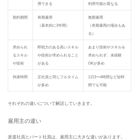
用できる
利用可能か異なる
契約期間
有期雇用
無期雇用
（基本的に3年間）
（有期雇用の場合もあ
る）
求められ
即戦力のある高いスキル
あまり技術やスキルを
るスキル
や技術が求められること
求められず、未経験
や技術
がある
OKが多め
拘束時間
正社員と同じフルタイム
1日3〜4時間など短時
が多め
間でも可能
それぞれの違いについて解説していきます。
雇用主の違い
派遣社員とパート社員は、雇用主に大きな違いがあります。