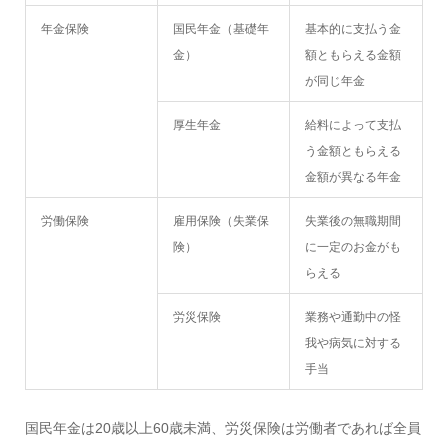
年金保険
国民年金（基礎年
基本的に支払う金
金）
額ともらえる金額
が同じ年金
厚生年金
給料によって支払
う金額ともらえる
金額が異なる年金
労働保険
雇用保険（失業保
失業後の無職期間
険）
に一定のお金がも
らえる
労災保険
業務や通勤中の怪
我や病気に対する
手当
国民年金は20歳以上60歳未満、労災保険は労働者であれば全員