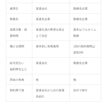
雇用主
派遣会社
勤務先企業
勤務先
派遣先企業
勤務先企業
就業日数・就
派遣社員の希望を踏ま
基本はフルタイム
業時間
えて決定
勤務
働ける期間
基本的に有期雇用
1回の契約期間は
原則3年
給与支払い
派遣会社
勤務先企業
福利厚生など
昇給の有無
有
無
契約満了後
派遣会社から次の派遣
自分で探す
先紹介