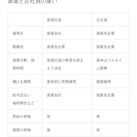
派遣と正社員の違い
派遣社員
正社員
雇用主
派遣会社
就業先企業
勤務先
派遣先企業
就業先企業
就業日数・就
派遣社員の希望を踏ま
基本はフルタイ
業時間
えて決定
ム勤務
働ける期間
基本的に有期雇用
無期雇用
給与支払い
派遣会社
就業先企業
福利厚生など
昇給の有無
有
有
残業の有無
無
有