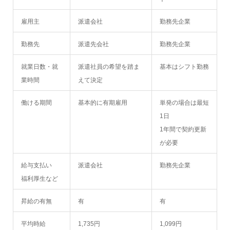
雇用主
派遣会社
勤務先企業
勤務先
派遣先会社
勤務先企業
就業日数・就
派遣社員の希望を踏ま
基本はシフト勤務
業時間
えて決定
働ける期間
基本的に有期雇用
単発の場合は最短
1日
1年間で契約更新
が必要
給与支払い
派遣会社
勤務先企業
福利厚生など
昇給の有無
有
有
平均時給
1,735円
1,099円