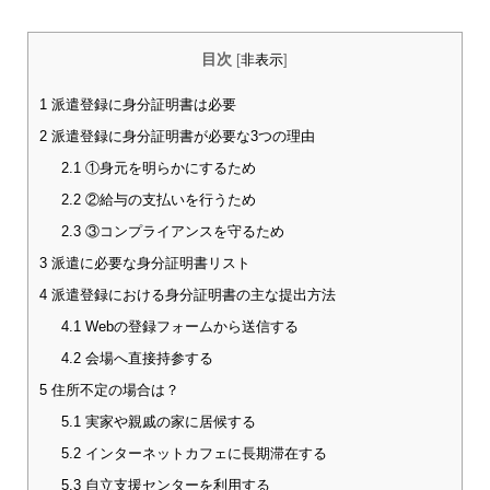
目次
[
非表示
]
1
派遣登録に身分証明書は必要
2
派遣登録に身分証明書が必要な3つの理由
2.1
①身元を明らかにするため
2.2
②給与の支払いを行うため
2.3
③コンプライアンスを守るため
3
派遣に必要な身分証明書リスト
4
派遣登録における身分証明書の主な提出方法
4.1
Webの登録フォームから送信する
4.2
会場へ直接持参する
5
住所不定の場合は？
5.1
実家や親戚の家に居候する
5.2
インターネットカフェに長期滞在する
5.3
自立支援センターを利用する