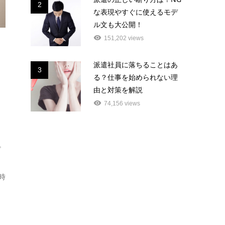
2
な表現やすぐに使えるモデ
ル文も大公開！
151,202 views
派遣社員に落ちることはあ
3
る？仕事を始められない理
由と対策を解説
74,156 views
。
時