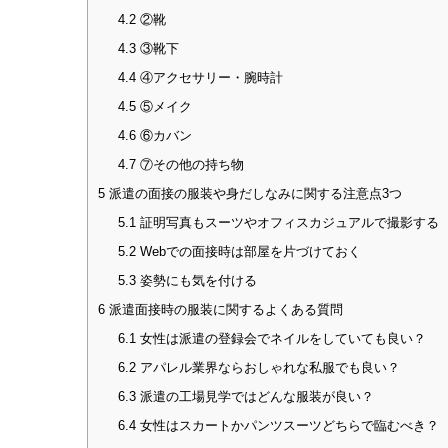
4.2
②靴
4.3
③靴下
4.4
④アクセサリー・腕時計
4.5
⑤メイク
4.6
⑥カバン
4.7
⑦その他の持ち物
5
派遣の面接の服装や身だしなみに関する注意点3つ
5.1
証明写真もスーツやオフィスカジュアルで撮影する
5.2
Webでの面接時は部屋を片づけておく
5.3
姿勢にも気を付ける
6
派遣面接時の服装に関するよくある質問
6.1
女性は派遣の登録会でネイルをしていても良い？
6.2
アパレル業界ならおしゃれな私服でも良い？
6.3
派遣の工場見学ではどんな服装が良い？
6.4
女性はスカートかパンツスーツどちらで臨むべき？