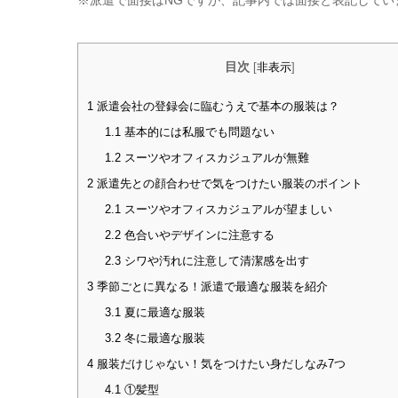
※派遣で面接はNGですが、記事内では面接と表記してい
目次
[
非表示
]
1
派遣会社の登録会に臨むうえで基本の服装は？
1.1
基本的には私服でも問題ない
1.2
スーツやオフィスカジュアルが無難
2
派遣先との顔合わせで気をつけたい服装のポイント
2.1
スーツやオフィスカジュアルが望ましい
2.2
色合いやデザインに注意する
2.3
シワや汚れに注意して清潔感を出す
3
季節ごとに異なる！派遣で最適な服装を紹介
3.1
夏に最適な服装
3.2
冬に最適な服装
4
服装だけじゃない！気をつけたい身だしなみ7つ
4.1
①髪型