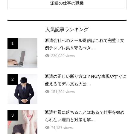
派遣の仕事の職種
人気記事ランキング
派遣会社へのメール返信はこれで完璧！文
1
例テンプレ集＆守るべき...
230,089 views
派遣の正しい断り方は？NGな表現やすぐに
2
使えるモデル文も大公...
151,204 views
派遣社員に落ちることはある？仕事を始め
3
られない理由と対策を解...
74,157 views