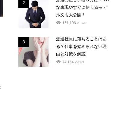
2
な表現やすぐに使えるモデ
ル文も大公開！
151,198 views
派遣社員に落ちることはあ
3
る？仕事を始められない理
由と対策を解説
74,154 views
派