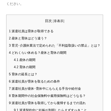
ください。
目次
[
非表示
]
1
派遣社員は育休が取得できる
2
産休と育休はどう違う？
3
育児･介護休業法で定められた「不利益取扱いの禁止」とは？
4
どれくらい休める？産休と育休の期間
4.1
産休の期間
4.2
育休の期間
5
育休の延長とは？
6
派遣社員が育休を取るための条件
7
派遣社員が産休･育休中にもらえる手当や給付金
8
育休期間中の社会保険料や雇用保険料はどうなる？
9
派遣社員が育休を取得してから復帰するまでの流れ
9.1
派遣契約中に妊娠が判明したらまずすべきこと