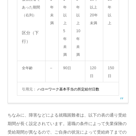
あった期間
年
年
年
以上
年
（右列）
未
以
以
20年
以
満
上
上
未満
上
5
10
区分（下
年
年
行）
未
未
満
満
全年齢
–
90日
120
150
日
日
引用元：
ハローワーク基本手当の所定給付日数
ちなみに、障害などによる就職困難者は、以下の表の通り受給
期間が長く設定されています。退職の条件によって失業保険の
受給期間が異なるので、ご自身の状況によって受給終了までの