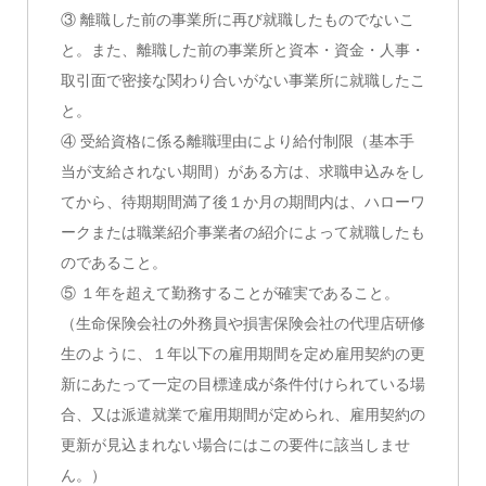
③ 離職した前の事業所に再び就職したものでないこ
と。また、離職した前の事業所と資本・資金・人事・
取引面で密接な関わり合いがない事業所に就職したこ
と。
④ 受給資格に係る離職理由により給付制限（基本手
当が支給されない期間）がある方は、求職申込みをし
てから、待期期間満了後１か月の期間内は、ハローワ
ークまたは職業紹介事業者の紹介によって就職したも
のであること。
⑤ １年を超えて勤務することが確実であること。
（生命保険会社の外務員や損害保険会社の代理店研修
生のように、１年以下の雇用期間を定め雇用契約の更
新にあたって一定の目標達成が条件付けられている場
合、又は派遣就業で雇用期間が定められ、雇用契約の
更新が見込まれない場合にはこの要件に該当しませ
ん。）