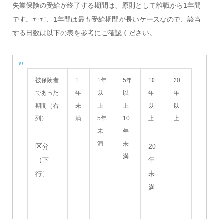
失業保険の受給が終了する期間は、原則として離職から1年間
です。ただ、1年間は最も受給期間が長いケースなので、該当
する日数は以下の表を参考にご確認ください。
被保険者
1
1年
5年
10
20
であった
年
以
以
年
年
期間（右
未
上
上
以
以
列）
満
5年
10
上
上
未
年
満
未
区分
20
満
（下
年
行）
未
満