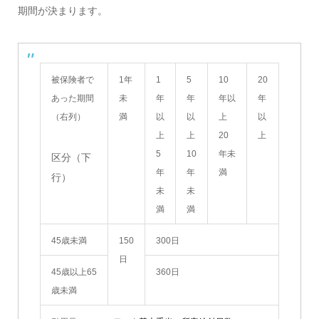
期間が決まります。
被保険者で
1年
1
5
10
20
あった期間
未
年
年
年以
年
（右列）
満
以
以
上
以
上
上
20
上
5
10
年未
区分（下
年
年
満
行）
未
未
満
満
45歳未満
150
300日
日
45歳以上65
360日
歳未満